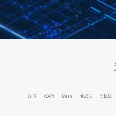
WiFi
WAPI
Mesh
4G/5G
交换机