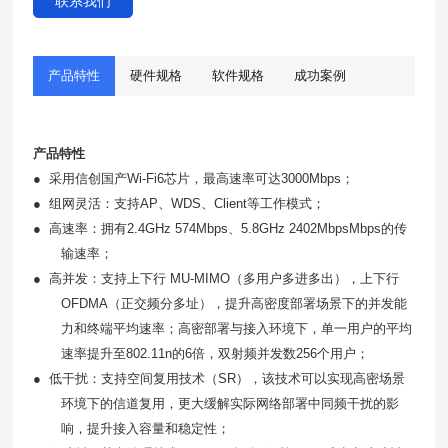
联系我们
产品特性
硬件规格
软件规格
成功案例
产品特性
●
采用信创国产
Wi-Fi6芯片，最高速率可达3000Mbps；
●
组网灵活：支持
AP、
WDS、Client等工作模式；
●
高速率：拥有
2.4GHz 574Mbps、5.8GHz 2402MbpsMbps的传
输速率；
●
高并发：支持上下行
MU-MIMO（多用户多进多出），上下行
OFDMA（正交频分多址），提升高密度部署场景下的并发能
力和终端平均速率；高密部署与接入环境下，单一用户的平均
速率提升至802.11n的6倍，双射频并发数256个用户；
●
低干扰：支持空间复用技术（
SR），该技术可以实现高密场景
环境下的信道复用，更大缓解实际网络部署中同频干扰的影
响，提升接入容量和稳定性；