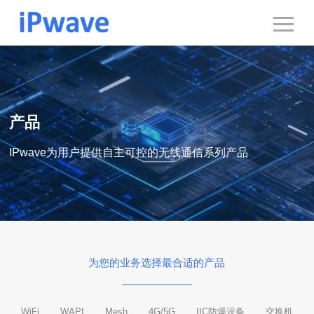
产品
IPwave为用户提供自主可控的无线通信系列产品
为您的业务选择最合适的产品
WiFi
WAPI
Mesh
4G/5G
IIC防爆设备
交换机