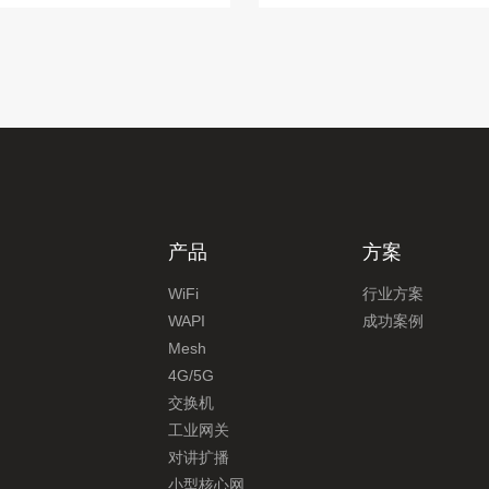
产品
方案
WiFi
行业方案
WAPI
成功案例
Mesh
4G/5G
交换机
工业网关
对讲扩播
小型核心网