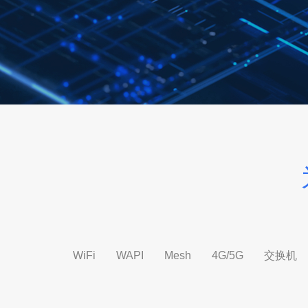
WiFi
WAPI
Mesh
4G/5G
交换机