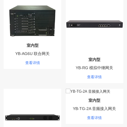
室内型
YB-AG6U 联合网关
室内型
查看详情
YB-RG 模拟中继网关
查看详情
室内型
YB-TG-2A 音频接入网关
查看详情