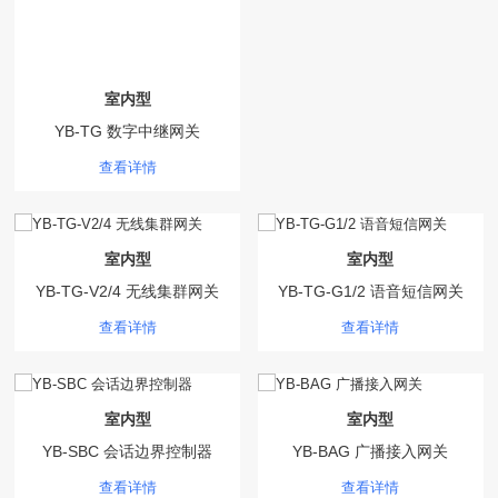
室内型
YB-TG 数字中继网关
查看详情
室内型
室内型
YB-TG-V2/4 无线集群网关
YB-TG-G1/2 语音短信网关
查看详情
查看详情
室内型
室内型
YB-SBC 会话边界控制器
YB-BAG 广播接入网关
查看详情
查看详情