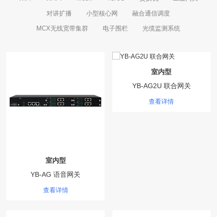
对讲扩播
小型核心网
融合通信调度
MCX无线宽带集群
电子围栏
光缆监测系统
室内型
YB-AG2U 联合网关
查看详情
室内型
YB-AG 语音网关
查看详情