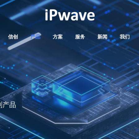
信创
产品
方案
服务
新闻
我们
列产品