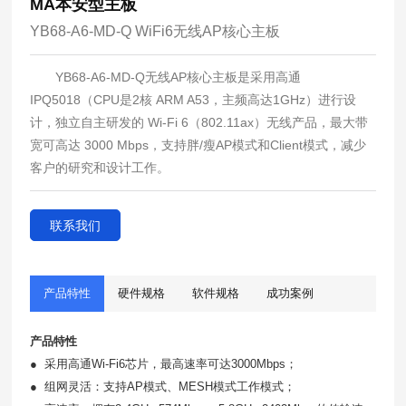
MA本安型主板
YB68-A6-MD-Q WiFi6无线AP核心主板
YB68-A6-MD-Q无线
AP
核心主板是采用高通
IPQ5018
（
CPU
是
2
核
ARM A53
，主频高达
1GHz
）进行设
计，独立自主研发的
Wi-Fi 6
（
802.11ax
）无线产品，最大带
宽可高达
3000 Mbps
，支持胖
/
瘦
AP
模式和
Client
模式，减少
客户的研究和设计工作。
联系我们
产品特性
硬件规格
软件规格
成功案例
产品特性
●
采用高通
Wi-Fi6
芯片，最高速率可达
3000Mbps
；
●
组网灵活：支持
AP
模式、
MESH
模式工作模式；