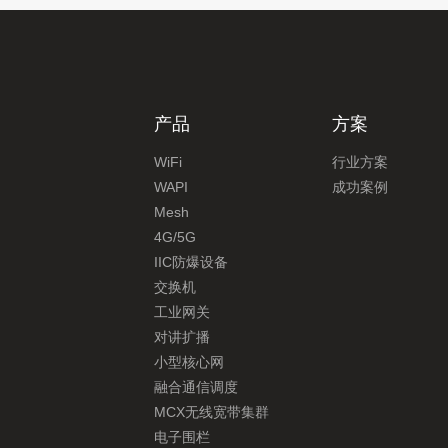
产品
方案
WiFi
行业方案
WAPI
成功案例
Mesh
4G/5G
IIC防爆设备
交换机
工业网关
对讲扩播
小型核心网
融合通信调度
MCX无线宽带集群
电子围栏