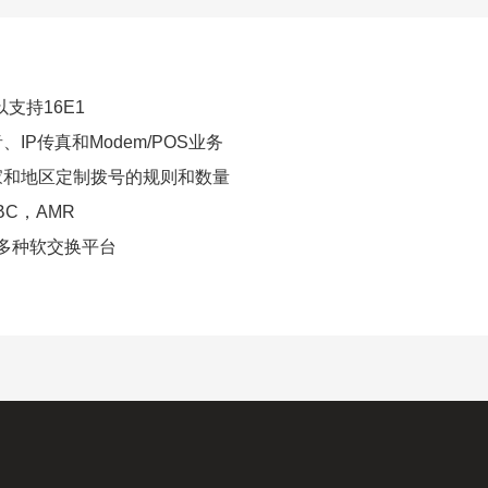
以支持
16E1
音、
IP
传真和
Modem/POS
业务
家和地区定制拨号的规则和数量
LBC
，
AMR
多种软交换平台