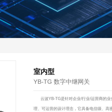
室内型
YB-TG 数字中继网关
云波
YB-TG
是针对企业
/
行业
/
运营商的业
理、可运营的设计理念，它具备电信级、高