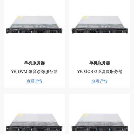
单机服务器
单机服务器
YB-DVM 录音录像服务器
YB-GCS GIS调度服务器
查看详情
查看详情