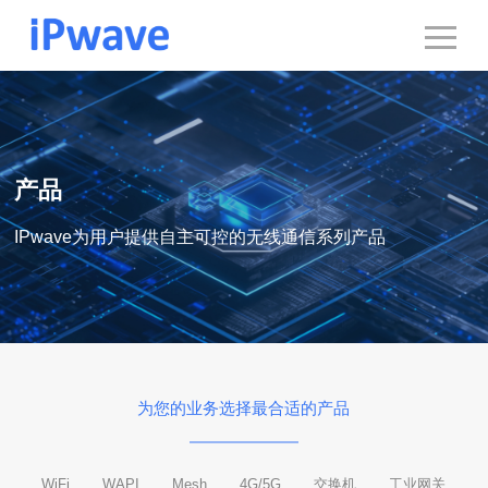
产品
IPwave为用户提供自主可控的无线通信系列产品
为您的业务选择最合适的产品
WiFi
WAPI
Mesh
4G/5G
交换机
工业网关