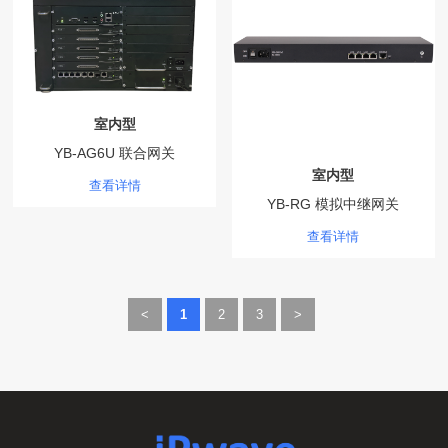
室内型
YB-AG6U 联合网关
室内型
查看详情
YB-RG 模拟中继网关
查看详情
<
1
2
3
>