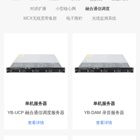
对讲扩播
小型核心网
融合通信调度
MCX无线宽带集群
电子围栏
光缆监测系统
单机服务器
单机服务器
YB-UCP 融合通信调度服务器
YB-DAM 录音服务器
查看详情
查看详情