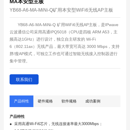
MA本安型主板
YB68-A6-MA-MiNi-Q矿用本安型WiFi6无线AP主板
YB68-A6-MA-MiNi-Q 矿用
WiFi6
无线
AP
主板，是
IPwave
云波通信公司采用高通
IPQ5018
（
CPU
是四核
ARM A53
，主
频高达
1GHz
）进行设计，独立自主研发的
Wi-Fi
6
（
802.11ax
）无线产品，最大带宽可高达
3000 Mbps
，支持
胖
/
瘦
AP
模式，可独立工作也可通过智能无线接入控制器进行
集中管理。
联系我们
产品特性
硬件规格
软件规格
成功案例
产品特性
●
采用高通
Wi-Fi6
芯片，无线连接速率最大
3000Mbps
；