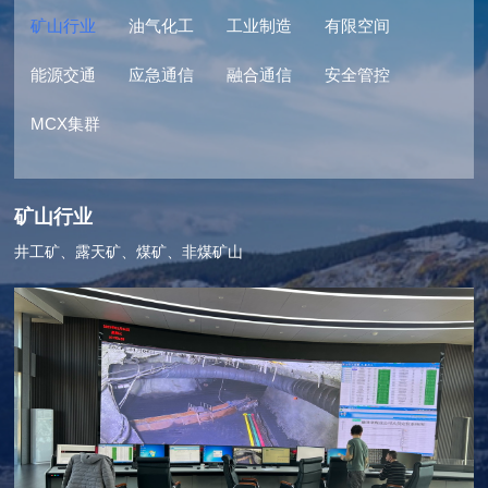
矿山行业
油气化工
工业制造
有限空间
能源交通
应急通信
融合通信
安全管控
MCX集群
矿山行业
井工矿、露天矿、煤矿、非煤矿山