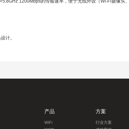
s+5.8GHz 1200Mbps的传输速率
，
便于无线外设（
Wi-Fi摄像
热设计。
产品
方案
WiFi
行业方案