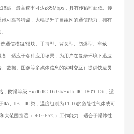
≥1
6跳、最高速率可达≥85Mbps，具有传输时延低、传
通讯可靠等特点，大幅提升了自组网的通信能力，拥有
力。
可选
通信模组
/模块
、手持型、背负型、防爆型、车载
设备，适应于各种应用场景，为用户在复杂环境下迅速
音、数据、图像等多媒体信息的实时交互）提供快速灵
站
，防爆等级
Ex db IIC T6 Gb/Ex tb IIIC T80℃ Db，适
IA、IIB、IIC类，温度组别为T1-T6的危险性气体或可
级和大范围宽温（-40～85℃）工作能力，适合于
爆炸性