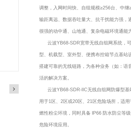
调整
，
入网时间快、自组规模
≥
256
台、中继
输距离远、数据吞吐量大、抗干扰能力强，
很强的动中通、山地通、复杂电磁环境通能
云波YB68-SDR宽带无线自组网系统，
型、机载型、室外型、便携布控箱节点基站
搭建可靠的无线链路，为各种业务（如：语
活的解决方案。
云波YB68-SDR-llC无线自组网防爆型基
用于1区、2区或20区、21区危险场所，适用于I
燃性粉尘环境，同时具备 IP66 防水防尘等
危险环境应用。