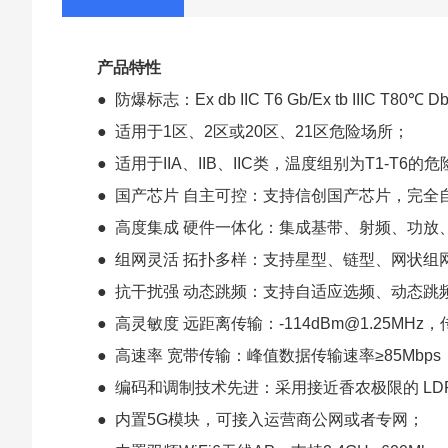
产品特性
●
防爆标志：
Ex db IIC T6 Gb/Ex tb IIIC T80℃ 
●
适用于
1区、2区或20区、21区危险场所；
●
适用于
IIA、IIB、IIC类，温度组别为T1-T
●
国产芯片
自主可控：支持信创国产芯片，完全
●
高度集成
硬件一体化：集成基带、射频、功放
●
组网灵活
拓扑多样：支持星型、链型、网状组
●
抗干扰强
动态跳频：支持自适应选频、动态跳
●
高灵敏度
远距离传输：
-114dBm@1.25
●
高速率
宽带传输：峰值数据传输速率
≥85Mb
●
编码和调制技术先进：采用接近香农极限的
L
●
内置
5G模块，
可接入运营商公网或者专网；