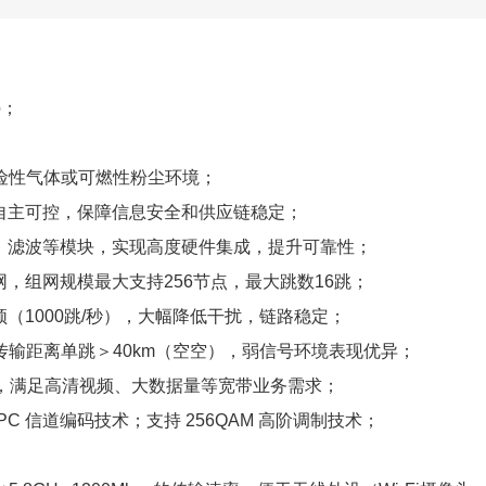
Db；
6的危险性气体或可燃性粉尘环境；
自主可控，保障信息安全和供应链稳定
；
、滤波等模块，实现高度硬件集成，提升可靠性
；
网，组网规模最大支持
256节点，最大跳数16跳
；
频（
1000跳/秒），大幅降低干扰，链路稳定
；
MHz，传输距离单跳＞40km（空空），弱信号环境表现优异
；
ps，满足高清视频、大数据量等宽带业务需求
；
DPC 信道编码技术；支持 256QAM 高阶调制技术
；