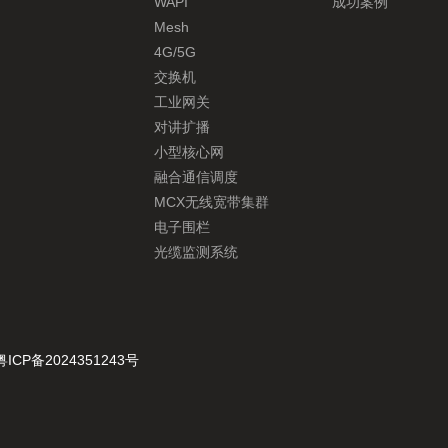
WAPI
成功案例
Mesh
4G/5G
交换机
工业网关
对讲扩播
小型核心网
融合通信调度
MCX无线宽带集群
电子围栏
光缆监测系统
粤ICP备2024351243号