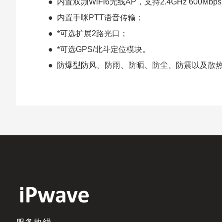
●
内置双频
WiFi6无线AP，支持2.4GHz 600Mbp
●
内置手咪
PTT语音传输
；
●
*可选扩展2路光口；
●
*
可选
GPS/北斗定位
模块。
●
防爆型防风、防雨、防晒、防尘、防震以及散