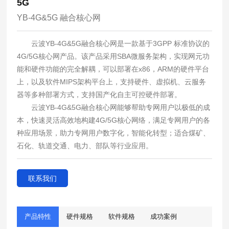
5G
YB-4G&5G 融合核心网
云波
YB-4G&5G
融合核心网是一款基于
3GPP
标准协议的
4G/5G
核心网产品。该产品采用
SBA
微服务架构，实现网元功
能和硬件功能的完全解耦，可以部署在
x86
，
ARM
的硬件平台
上，以及软件
MIPS
架构平台上，支持硬件、虚拟机、云服务
器等多种部署方式，支持国产化自主可控硬件部署。
云波
YB-4G&5G
融合核心网能够帮助专网用户以极低的成
本，快速灵活高效地构建
4G/5G
核心网络，满足专网用户的各
种应用场景，助力专网用户数字化，智能化转型；适合煤矿、
石化、轨道交通、电力、部队等行业应用。
联系我们
产品特性
硬件规格
软件规格
成功案例