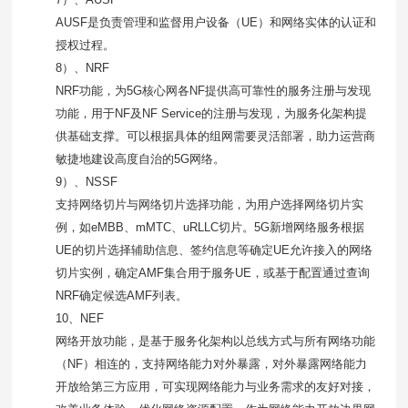
AUSF是负责管理和监督用户设备（
UE
）和网络实体的认证和
授权过程。
8）、
NRF
NRF功能，为
5G
核心网各
NF
提供高可靠性的服务注册与发现
功能，用于
NF
及
NF Service
的注册与发现，为服务化架构提
供基础支撑。可以根据具体的组网需要灵活部署，助力运营商
敏捷地建设高度自治的
5G
网络。
9）、
NSSF
支持网络切片与网络切片选择功能，为用户选择网络切片实
例，如
eMBB
、
mMTC
、
uRLLC
切片。
5G
新增网络服务根据
UE
的切片选择辅助信息、签约信息等确定
UE
允许接入的网络
切片实例，确定
AMF
集合用于服务
UE
，或基于配置通过查询
NRF
确定候选
AMF
列表。
10、
NEF
网络开放功能，是基于服务化架构以总线方式与所有网络功能
（
NF
）相连的，支持网络能力对外暴露，对外暴露网络能力
开放给第三方应用，可实现网络能力与业务需求的友好对接，