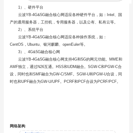
1）、硬件平台
云波
YB-4G&5G
融合核心网适应各种硬件平台，如：
Intel
、国
产的通用服务器，工控机，专用服务器，以及公有、私有云等。
2）、系统平台
云波
YB-4G&5G
融合核心网适应各种操作系统，如：
CentOS
，
Ubuntu
、银河麒麟、
openEuler
等。
3）、
4G&5G
融合核心网
云波
YB-4G&5G
融合核心网支持
4G
和
5G
的网元功能。
MME
和
AMF
独立，通过
N26
互通。
HSS
和
UDM
融合。
SGW-C
和
PGW-C
合
设，同时也和
SMF
融合为
GW-C/SMF
。
SGW-U
和
PGW-U
合设，同
时也和
UPF
融合为
GW-U/UPF
。
PCRF
和
PCF
合设为
PCRF/PCF
。
网络架构