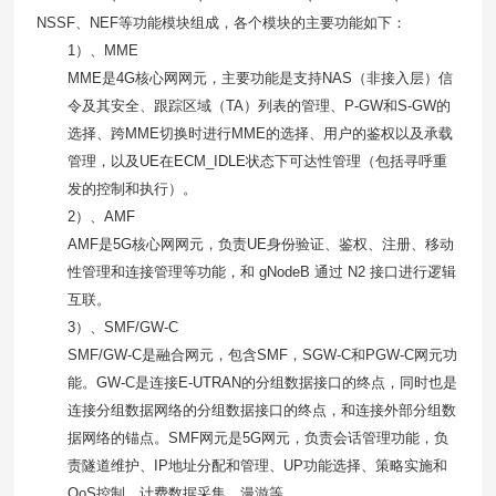
NSSF
、
NEF
等功能模块组成，各个模块的主要功能如下：
1）、
MME
MME是
4G
核心网网元，主要功能是支持
NAS
（非接入层）信
令及其安全、跟踪区域（
TA
）列表的管理、
P-GW
和
S-GW
的
选择、跨
MME
切换时进行
MME
的选择、用户的鉴权以及承载
管理，以及
UE
在
ECM_IDLE
状态下可达性管理（包括寻呼重
发的控制和执行）。
2）、
AMF
AMF是
5G
核心网网元，负责
UE
身份验证、鉴权、注册、移动
性管理和连接管理等功能，和
gNodeB
通过
N2
接口进行逻辑
互联。
3）、
SMF/GW-C
SMF/GW-C是融合网元，包含
SMF
，
SGW-C
和
PGW-C
网元功
能。
GW-C
是连接
E-UTRAN
的分组数据接口的终点，同时也是
连接分组数据网络的分组数据接口的终点，和连接外部分组数
据网络的锚点。
SMF
网元是
5G
网元，负责会话管理功能，负
责隧道维护、
IP
地址分配和管理、
UP
功能选择、策略实施和
QoS
控制、计费数据采集、漫游等。