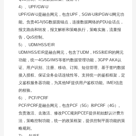
4）、
UPF/GW-U
UPF/GW-U是融合网元，包含
UPF
，
SGW-U
和
PGW-U
网元功
能。负责
4G
与
5G
数据面锚点，连接数据网络的
PDU
会话点，
报文路由和转发，报文解析和策略执行，策略实施，流量报
告，
QoS
控制。
5）、
UDM/HSS/EIR
UDM/HSS/EIR是融合网元，包含了
UDM
，
HSS
和
EIR
的网元
功能，统一
4G/5G/IMS
等签约数据管理功能，
3GPP AKA
认
证、用户识别、注册、移动、订阅、短信管理、基于签约数据
接入授权、保证业务会话连续性等。支持统一的鉴权框架，定
义鉴权服务器功能，为其他
NF
提供用户鉴权功能。
IMEI
信息
的校验。
6）、
PCF/PCRF
PCF/PCRF是融合网元，包含
PCF
（
5G
）和
PCRF
（
4G
）。
负责激活、去激活、修改
PCC
规则
PCEF
提供初始默认计费方
法，策略控制功能，统一的政策框架，提供控制平面功能的策
略规则。
7）、
AUSF