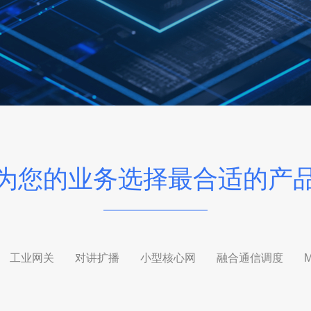
为您的业务选择最合适的产
工业网关
对讲扩播
小型核心网
融合通信调度